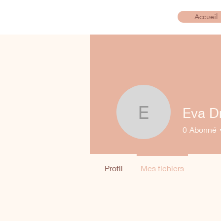
Accueil
Eva D
Eva Drieu
0
Abonné
Profil
Mes fichiers