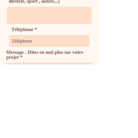
lifestyle, sport , autres...)
Téléphone
Message - Dites en moi plus sur votre
projet
Envoyer
E-mail :
eva.drieux.photos@gmail.com
Tél :
06 71 40 40 17