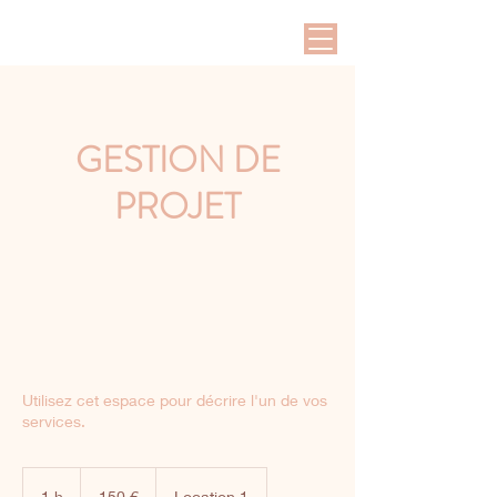
GESTION DE
PROJET
Utilisez cet espace pour décrire l'un de vos
services.
150
euros
1 h
1
150 €
Location 1