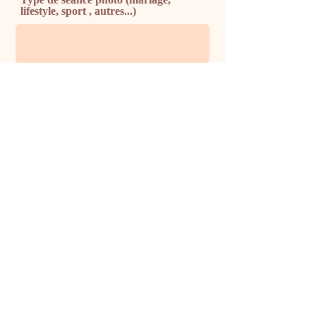
lifestyle, sport , autres...)
Téléphone
Message - Dites en moi plus sur votre
projet
Envoyer
E-mail :
eva.drieux.photos@gmail.com