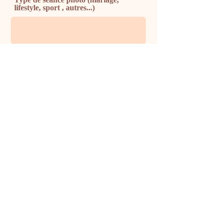
lifestyle, sport , autres...)
Téléphone
Message - Dites en moi plus sur votre
projet
Envoyer
E-mail :
eva.drieux.photos@gmail.com