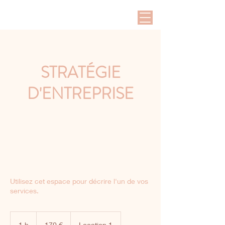
STRATÉGIE
D'ENTREPRISE
Utilisez cet espace pour décrire l'un de vos
services.
170
euros
1 h
1
170 €
Location 1