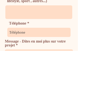
lifestyle, sport , autres...)
Téléphone
Message - Dites en moi plus sur votre
projet
Envoyer
E-mail :
eva.drieux.photos@gmail.com
Tél :
06 71 40 40 17