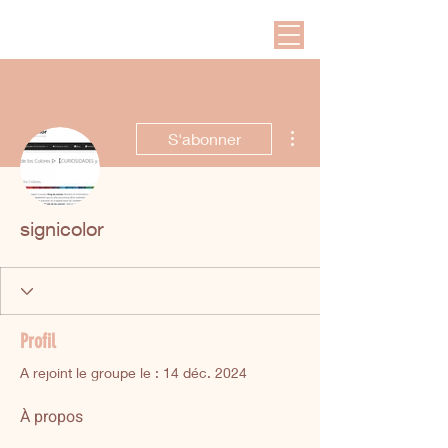
Plus d'actions
S'abonner
signicolor
Profil
A rejoint le groupe le : 14 déc. 2024
À propos